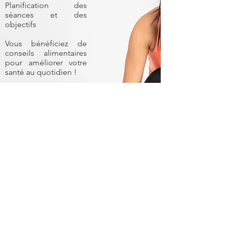
Planification des
séances et des
objectifs
Vous bénéficiez de
conseils alimentaires
pour améliorer votre
santé au quotidien !
Vous bénéficiez d’un
suivi hebdomadaire
pour toujours plus
d’accompagnement et
de soutien !
Atteignez votre
objectif de perte de
poids !
PRENDRE RENDEZ-VOUS