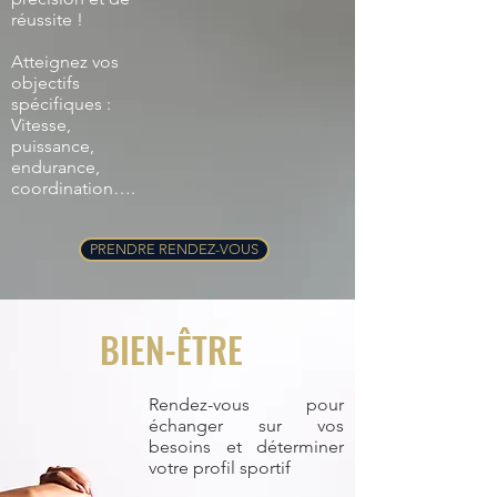
réussite !
Atteignez vos
objectifs
spécifiques :
Vitesse,
puissance,
endurance,
coordination….
PRENDRE RENDEZ-VOUS
BIEN-ÊTRE
Rendez-vous pour
échanger sur vos
besoins et déterminer
votre profil sportif