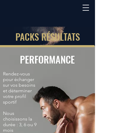
PACKS RÉSULTATS
PERFORMANCE
Rendez-vous
pour échanger
sur vos besoins
et déterminer
votre profil
sportif
Nous
choisissons la
durée : 3, 6 ou 9
mois